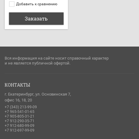
Добавить к сравнению
Заказать
Вся информация на сайте носит справочный характер
и не является публичной офертой.
КОНТАКТЫ
г. Екатеринбург, ул. Основинская 7,
офис 16, 18, 20
+7 (343) 213-99-09
+7 965-541-01-65
+7 905-805-31-21
+7 912-290-35-71
+7 912-680-99-09
+7 912-697-99-09